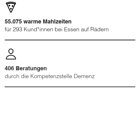
55.075 warme Mahlzeiten
für 293 Kund*innen bei Essen auf Rädern
406 Beratungen
durch die Kompetenzstelle Demenz
130 ehrenamtliche Mitarbeiter*innen
des Mobilen Hospizdienstes begleiteten in 8.001
Einsatzstunden 345 Menschen in der letzten
Lebensphase.