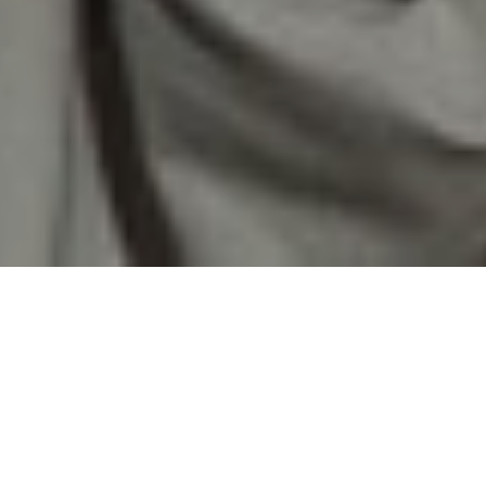
Pakistan wurde im Sommer 2022 von
einer der verheerendsten
Flutkatastrophen heimgesucht.
Generalsekretär Christoph Riedl und